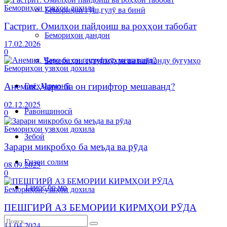
Бемориҳои узвҳои дохила
Бемориҳои гӯш,гулӯ ва бинӣ
Гастрит. Омилҳои пайдоиш ва роҳҳои табобат
Бемориҳои дандон
17.02.2026
0
Бемориҳои сутунмӯҳра ва пайванду буғумҳо
Бемориҳои узвҳои дохила
Анемия. Чаро ба он гирифтор мешаванд?
Гиёҳдармонӣ
02.12.2025
Равоншиносӣ
0
Бемориҳои узвҳои дохила
Зебоӣ
Зарари микробҳо ба меъда ва рӯда
Ғизои солим
08.09.2025
0
Тамос бо мо
Бемориҳои узвҳои дохила
ПЕШГИРӢ АЗ БЕМОРИИ КИРМҲОИ РӮДА
11.04.2024