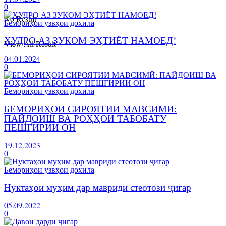
0
No Result
Бемориҳои узвҳои дохила
ХУДРО АЗ ЗУКОМ ЭҲТИЁТ НАМОЕД!
View All Result
04.01.2024
0
Бемориҳои узвҳои дохила
БЕМОРИҲОИ СИРОЯТИИ МАВСИМӢ:
ПАЙДОИШ ВА РОҲҲОИ ТАБОБАТУ
ПЕШГИРИИ ОН
19.12.2023
0
Бемориҳои узвҳои дохила
Нуктаҳои муҳим дар мавриди стеотози ҷигар
05.09.2022
0