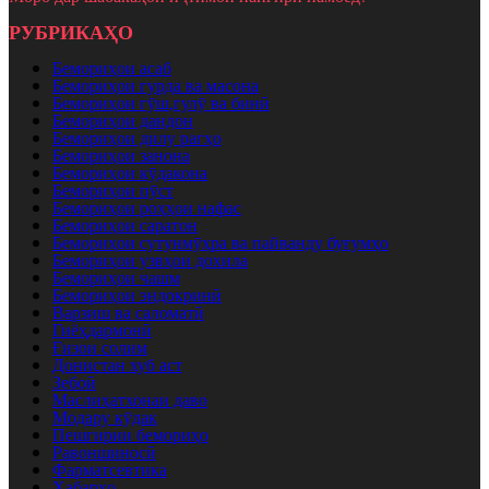
РУБРИКАҲО
Бемориҳои асаб
Бемориҳои гурда ва масона
Бемориҳои гӯш,гулӯ ва бинӣ
Бемориҳои дандон
Бемориҳои дилу рагҳо
Бемориҳои занона
Бемориҳои кӯдакона
Бемориҳои пӯст
Бемориҳои роҳҳои нафас
Бемориҳои саратон
Бемориҳои сутунмӯҳра ва пайванду буғумҳо
Бемориҳои узвҳои дохила
Бемориҳои чашм
Бемориҳои эндокринӣ
Варзиш ва саломатӣ
Гиёҳдармонӣ
Ғизои солим
Донистан хуб аст
Зебоӣ
Маслиҳатхонаи даво
Модару кӯдак
Пешгирии бемориҳо
Равоншиносӣ
Фарматсевтика
Хабарҳо