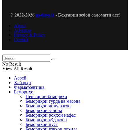
© 2022-2026
m-davo.tj
- Беҳтарин зебоӣ саломатӣ аст!
About
Advertise
Privacy & Policy
Contact
No Result
View All Result
Асосӣ
Хабарҳо
Фарматсевтика
Бемориҳо
Пешгирии бемориҳо
Бемориҳои гурда ва масона
Бемориҳои дилу рагҳо
Бемориҳои занона
Бемориҳои роҳҳои нафас
Бемориҳои кӯдакона
Бемориҳои пӯст
Бемориҳои узвҳои дохила