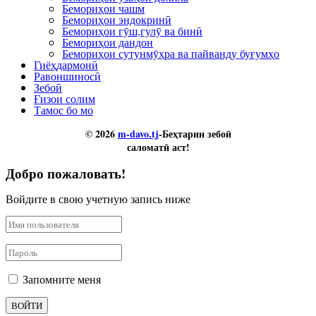
Бемориҳои чашм
Бемориҳои эндокринӣ
Бемориҳои гӯш,гулӯ ва бинӣ
Бемориҳои дандон
Бемориҳои сутунмӯҳра ва пайванду буғумҳо
Гиёҳдармонӣ
Равоншиносӣ
Зебоӣ
Ғизои солим
Тамос бо мо
© 2026
m-davo.tj
-Беҳтарин зебоӣ
саломатӣ аст!
Добро пожаловать!
Войдите в свою учетную запись ниже
Запомните меня