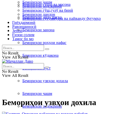
Бемориҳои чашм
Бемориҳои гурда ва масона
Бемориҳои эндокринӣ
Бемориҳои гӯш,гулӯ ва бинӣ
Бемориҳои дандон
Бемориҳои дилу рагҳо
Бемориҳои сутунмӯҳра ва пайванду буғумҳо
Гиёҳдармонӣ
Равоншиносӣ
Бемориҳои занона
Зебоӣ
Ғизои солим
Тамос бо мо
Бемориҳои роҳҳои нафас
No Result
Бемориҳои кӯдакона
View All Result
Бемориҳои пӯст
No Result
View All Result
Бемориҳои узвҳои дохила
Бемориҳои чашм
Бемориҳои узвҳои дохила
Бемориҳои эндокринӣ