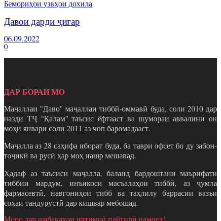
Бемориҳои узвҳои дохила
Давои дарди ҷигар
06.09.2022
0
ДАР БОРАИ МО
Маҷаллаи "Даво" маҷаллаи тиббӣ-оммавӣ буда, соли 2010 дар
назди ТҶ "Қалам" таъсис ёфтааст ва шумораи аввалини он
моҳи январи соли 2011 аз чоп баромадааст.
Маҷалла аз 28 саҳифа иборат буда, ба таври офсет бо ду забон-
тоҷикӣ ва русӣ ҳар моҳ нашр мешавад.
Ҳадаф аз таъсиси маҷалла, баланд бардоштани маърифати
тиббии мардум, инъикоси масъалаҳои тиббӣ, аз ҷумла
фармасевтӣ, навгониҳои тибб ва таҳлилу баррасии вазъи
соҳаи тандурустӣ дар кишвар мебошад.
Моро дар шабакаҳои иҷтимоӣ пайгирӣ намоед!