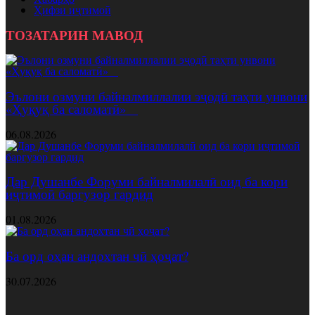
Ҳифзи иҷтимоӣ
ТОЗАТАРИН МАВОД
Эълони озмуни байналмиллалии эҷодӣ таҳти унвони
«Ҳуқуқ ба саломатӣ»
06.08.2026
Дар Душанбе Форуми байналмилалӣ оид ба кори
иҷтимоӣ баргузор гардид
01.08.2026
Ба орд оҳан андохтан чӣ ҳоҷат?
30.07.2026