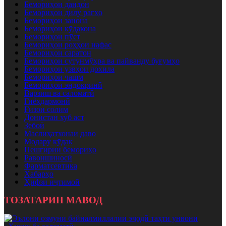
Бемориҳои дандон
Бемориҳои дилу рагҳо
Бемориҳои занона
Бемориҳои кӯдакона
Бемориҳои пӯст
Бемориҳои роҳҳои нафас
Бемориҳои саратон
Бемориҳои сутунмӯҳра ва пайванду буғумҳо
Бемориҳои узвҳои дохила
Бемориҳои чашм
Бемориҳои эндокринӣ
Варзиш ва саломатӣ
Гиёҳдармонӣ
Ғизои солим
Донистан хуб аст
Зебоӣ
Маслиҳатхонаи даво
Модару кӯдак
Пешгирии бемориҳо
Равоншиносӣ
Фарматсевтика
Хабарҳо
Ҳифзи иҷтимоӣ
ТОЗАТАРИН МАВОД