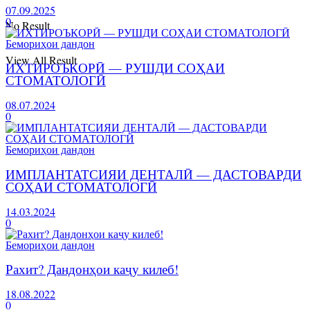
07.09.2025
0
No Result
Бемориҳои дандон
View All Result
ИХТИРОЪКОРӢ — РУШДИ СОҲАИ
СТОМАТОЛОГӢ
08.07.2024
0
Бемориҳои дандон
ИМПЛАНТАТСИЯИ ДЕНТАЛӢ — ДАСТОВАРДИ
СОҲАИ СТОМАТОЛОГӢ
14.03.2024
0
Бемориҳои дандон
Рахит? Дандонҳои каҷу килеб!
18.08.2022
0