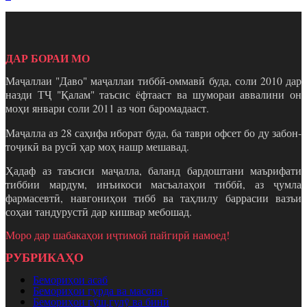
ДАР БОРАИ МО
Маҷаллаи "Даво" маҷаллаи тиббӣ-оммавӣ буда, соли 2010 дар
назди ТҶ "Қалам" таъсис ёфтааст ва шумораи аввалини он
моҳи январи соли 2011 аз чоп баромадааст.
Маҷалла аз 28 саҳифа иборат буда, ба таври офсет бо ду забон-
тоҷикӣ ва русӣ ҳар моҳ нашр мешавад.
Ҳадаф аз таъсиси маҷалла, баланд бардоштани маърифати
тиббии мардум, инъикоси масъалаҳои тиббӣ, аз ҷумла
фармасевтӣ, навгониҳои тибб ва таҳлилу баррасии вазъи
соҳаи тандурустӣ дар кишвар мебошад.
Моро дар шабакаҳои иҷтимоӣ пайгирӣ намоед!
РУБРИКАҲО
Бемориҳои асаб
Бемориҳои гурда ва масона
Бемориҳои гӯш,гулӯ ва бинӣ