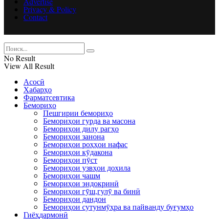
Advertise
Privacy & Policy
Contact
No Result
View All Result
Асосӣ
Хабарҳо
Фарматсевтика
Бемориҳо
Пешгирии бемориҳо
Бемориҳои гурда ва масона
Бемориҳои дилу рагҳо
Бемориҳои занона
Бемориҳои роҳҳои нафас
Бемориҳои кӯдакона
Бемориҳои пӯст
Бемориҳои узвҳои дохила
Бемориҳои чашм
Бемориҳои эндокринӣ
Бемориҳои гӯш,гулӯ ва бинӣ
Бемориҳои дандон
Бемориҳои сутунмӯҳра ва пайванду буғумҳо
Гиёҳдармонӣ