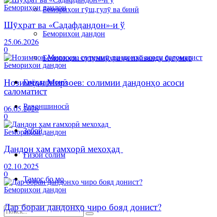
Бемориҳои дандон
Бемориҳои гӯш,гулӯ ва бинӣ
Шӯҳрат ва «Садафдандон»-и ў
Бемориҳои дандон
25.06.2026
0
Бемориҳои сутунмӯҳра ва пайванду буғумҳо
Бемориҳои дандон
Нозимҷон Мирзоев: солимии дандонҳо асоси
Гиёҳдармонӣ
саломатист
Равоншиносӣ
06.05.2026
0
Зебоӣ
Бемориҳои дандон
Дандон ҳам ғамхорӣ мехоҳад
Ғизои солим
02.10.2025
0
Тамос бо мо
Бемориҳои дандон
Дар бораи дандонҳо чиро бояд донист?