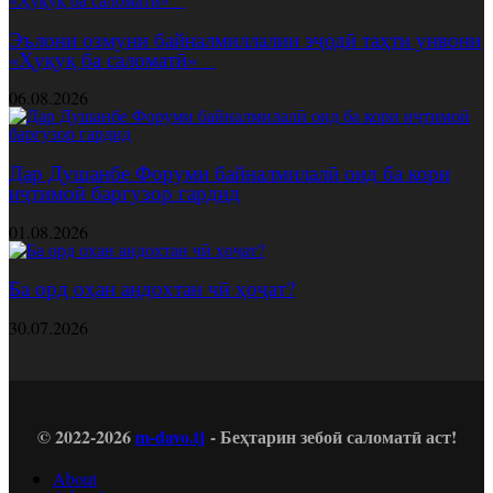
Эълони озмуни байналмиллалии эҷодӣ таҳти унвони
«Ҳуқуқ ба саломатӣ»
06.08.2026
Дар Душанбе Форуми байналмилалӣ оид ба кори
иҷтимоӣ баргузор гардид
01.08.2026
Ба орд оҳан андохтан чӣ ҳоҷат?
30.07.2026
© 2022-2026
m-davo.tj
- Беҳтарин зебоӣ саломатӣ аст!
About