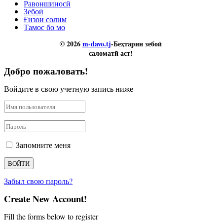
Равоншиносӣ
Зебоӣ
Ғизои солим
Тамос бо мо
© 2026
m-davo.tj
-Беҳтарин зебоӣ
саломатӣ аст!
Добро пожаловать!
Войдите в свою учетную запись ниже
Запомните меня
Забыл свою пароль?
Create New Account!
Fill the forms below to register