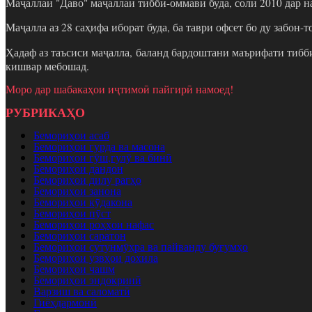
Маҷаллаи "Даво" маҷаллаи тиббӣ-оммавӣ буда, соли 2010 дар н
Маҷалла аз 28 саҳифа иборат буда, ба таври офсет бо ду забон-
Ҳадаф аз таъсиси маҷалла, баланд бардоштани маърифати тибби
кишвар мебошад.
Моро дар шабакаҳои иҷтимоӣ пайгирӣ намоед!
РУБРИКАҲО
Бемориҳои асаб
Бемориҳои гурда ва масона
Бемориҳои гӯш,гулӯ ва бинӣ
Бемориҳои дандон
Бемориҳои дилу рагҳо
Бемориҳои занона
Бемориҳои кӯдакона
Бемориҳои пӯст
Бемориҳои роҳҳои нафас
Бемориҳои саратон
Бемориҳои сутунмӯҳра ва пайванду буғумҳо
Бемориҳои узвҳои дохила
Бемориҳои чашм
Бемориҳои эндокринӣ
Варзиш ва саломатӣ
Гиёҳдармонӣ