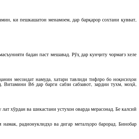
мин, ки пешкашатон менамоем, дар барқарор сохтани қувват,
асъунияти бадан паст мешавад. Рўҳ дар кунҷиту чормағз хеле
ҷанин месоидат намуда, хатари тавлиди тифлро бо ноқисиҳои
 Витамини В6 дар барги сабзи сабзавот, зардии тухм, моҳӣ,
лат хўрдан ва шикастани устухон оварда мерасонад. Бе калсий
 намак, радионуклидҳо ва дигар металҳоро барорад. Бинобар