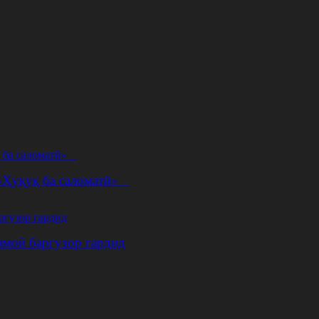
 «Ҳуқуқ ба саломатӣ»
имоӣ баргузор гардид