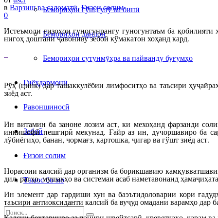
в
Варзиш ва саломатӣ
,
Ғизои солим
Бемориҳои гӯш,гулӯ ва бинӣ
0
Истеъмоли ғизоҳои гуногунрангу гуногунтаъм ба қобилияти 
Бемориҳои дандон
нигоҳ доштани ҷавониву зебоӣ кўмакатон хоҳанд кард.
Бемориҳои сутунмӯҳра ва пайванду буғумҳо
Гиёҳдармонӣ
Рўҳ (цинк) дар ташаккулёбии лимфоситҳо ва таъсири ҳуҷайра
зиёд аст.
Равоншиносӣ
Ин витамин ба заноне лозим аст, ки мехоҳанд фарзанди сол
Зебоӣ
инкишофӣ пешгирӣ мекунад. Ғайр аз ин, дучоршавиро ба сар
лўбиёгиҳо, банан, чормағз, картошка, ҷигар ва гўшт зиёд аст.
Ғизои солим
Норасоии калсий дар организм ба борикшавию камқувватшавии 
дил, рагҳо, мушакҳо ва системаи асаб наметавонанд ҳамаҷиҳат
Тамос бо мо
Ин элемент дар гардиши хун ва баэътидоловарии кори ғадуд
таъсири антиоксиданти калсий ба вуҷуд омадани варамҳо дар б
Калсии беҳтаринро аз панири швейтсарӣ, креветкаҳо, карам ва