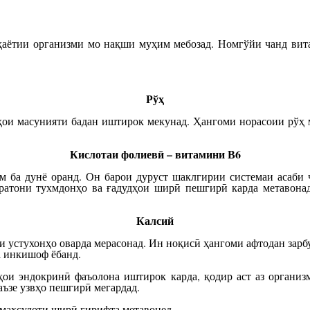
ҳаётии организми мо нақши муҳим мебозад. Номгўйи чанд вита
Рўҳ
ҳои масунияти бадан иштирок мекунад. Ҳангоми норасоии рўҳ м
Кислотаи фолиевӣ – витамини В6
им ба дунё оранд. Он барои дуруст шаклгирии системаи асаби 
атони тухмдонҳо ва ғадудҳои ширӣ пешгирӣ карда метавонад.
Калсий
устухонҳо оварда мерасонад. Ин ноқисӣ ҳангоми афтодан зарбу 
а инкишоф ёбанд.
ҳои эндокринӣ фаъолона иштирок карда, қодир аст аз организм
аъзе узвҳо пешгирӣ мегардад.
 маҳсулоти ширӣ гирифта метавонед.