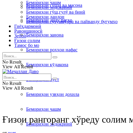
Бемориҳои чашм
Бемориҳои гурда ва масона
Бемориҳои эндокринӣ
Бемориҳои гӯш,гулӯ ва бинӣ
Бемориҳои дандон
Бемориҳои дилу рагҳо
Бемориҳои сутунмӯҳра ва пайванду буғумҳо
Гиёҳдармонӣ
Равоншиносӣ
Бемориҳои занона
Зебоӣ
Ғизои солим
Тамос бо мо
Бемориҳои роҳҳои нафас
No Result
Бемориҳои кӯдакона
View All Result
Бемориҳои пӯст
No Result
View All Result
Бемориҳои узвҳои дохила
Бемориҳои чашм
Ғизои рангоранг хўреду солим 
Бемориҳои эндокринӣ
от
user