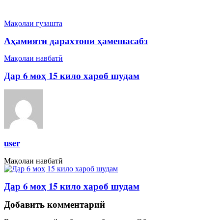
Мақолаи гузашта
Аҳамияти дарахтони ҳамешасабз
Мақолаи навбатӣ
Дар 6 моҳ 15 кило хароб шудам
user
Мақолаи навбатӣ
Дар 6 моҳ 15 кило хароб шудам
Добавить комментарий