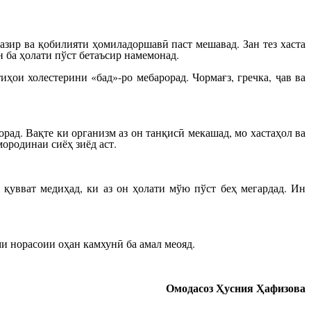
азир ва қобилияти ҳомиладоршавӣ паст мешавад. Зан тез хаста
н ба ҳолати пўст бетаъсир намемонад.
ҳои холестерини «бад»-ро мебарорад. Чормағз, гречка, ҷав ва
рад. Вақте ки организм аз он танқисӣ мекашад, мо хастаҳол ва
ородинаи сиёҳ зиёд аст.
қувват медиҳад, ки аз он ҳолати мўю пўст беҳ мегардад. Ин
и норасоии оҳан камхунӣ ба амал меояд.
Омодасоз Ҳусния Ҳафизова