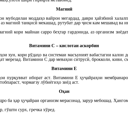
Магний
он мубодилаи моддаҳо вайрон мегардад, даври ҳайзбинӣ халалп
 аз магний танқисӣ мекашад, рутубат дар ҷисм кам мешавад ва и
агний кори майнаи сарро беҳтар гардонида, аз организм зиёдати
Витамини С – кислотаи аскорбин
ои хун, кори рўдаҳо ва системаи масъуният вабастагии калон до
 мерезад. Витамини С дар меваҳои ситрусӣ, брокколи, киви, см
Витамини Е
ои пурқувват иборат аст. Витамини Е ҳуҷайраҳои мембранаро 
тобпараст, чормағзу лўбиёгиҳо зиёд аст.
Оҳан
дро ба ҳар ҳуҷайраи организм мерасонад, зарур мебошад. Ҳангом
, гўшти сурх, гречка хўред.