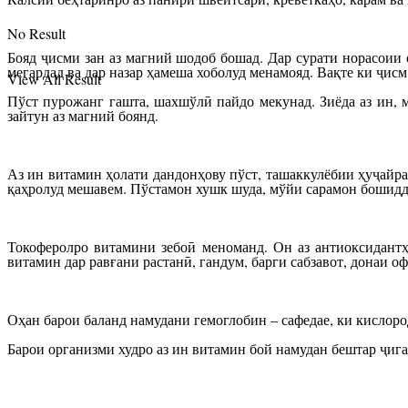
No Result
Бояд ҷисми зан аз магний шодоб бошад. Дар сурати норасоии 
мегардад ва дар назар ҳамеша хоболуд менамояд. Вақте ки ҷисм
View All Result
Пўст пурожанг гашта, шахшўлӣ пайдо мекунад. Зиёда аз ин, м
зайтун аз магний боянд.
Аз ин витамин ҳолати дандонҳову пўст, ташаккулёбии ҳуҷайраҳ
қаҳролуд мешавем. Пўстамон хушк шуда, мўйи сарамон бошиддат
Токоферолро витамини зебоӣ меноманд. Он аз антиоксидантҳ
витамин дар равғани растанӣ, гандум, барги сабзавот, донаи оф
Оҳан барои баланд намудани гемоглобин – сафедае, ки кислоро
Барои организми худро аз ин витамин бой намудан бештар ҷигар