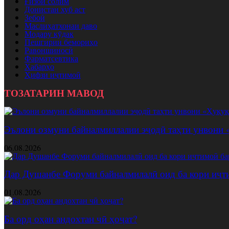
Ғизои солим
Донистан хуб аст
Зебоӣ
Маслиҳатхонаи даво
Модару кӯдак
Пешгирии бемориҳо
Равоншиносӣ
Фарматсевтика
Хабарҳо
Ҳифзи иҷтимоӣ
ТОЗАТАРИН МАВОД
Эълони озмуни байналмиллалии эҷодӣ таҳти унвони
06.08.2026
Дар Душанбе Форуми байналмилалӣ оид ба кори иҷт
01.08.2026
Ба орд оҳан андохтан чӣ ҳоҷат?