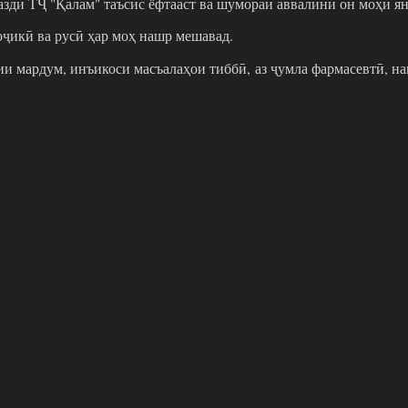
азди ТҶ "Қалам" таъсис ёфтааст ва шумораи аввалини он моҳи ян
тоҷикӣ ва русӣ ҳар моҳ нашр мешавад.
и мардум, инъикоси масъалаҳои тиббӣ, аз ҷумла фармасевтӣ, на