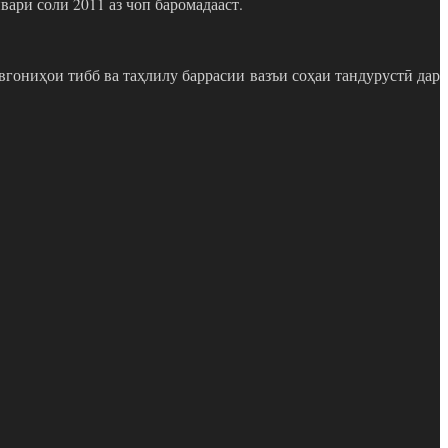
вари соли 2011 аз чоп баромадааст.
вгониҳои тибб ва таҳлилу баррасии вазъи соҳаи тандурустӣ дар