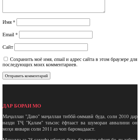
Имя
*
Email
*
Сайт
Сохранить моё имя, email и адрес сайта в этом браузере для
последующих моих комментариев.
ДАР БОРАИ МО
Маҷаллаи "Даво" маҷаллаи тиббӣ-оммавӣ буда, соли 2010 дар
назди ТҶ "Қалам" таъсис ёфтааст ва шумораи аввалини он
моҳи январи соли 2011 аз чоп баромадааст.
Маҷалла аз 28 саҳифа иборат буда, ба таври офсет бо ду забон-