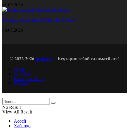
01.08.2026
Ба орд оҳан андохтан чӣ ҳоҷат?
30.07.2026
© 2022-2026
m-davo.tj
- Беҳтарин зебоӣ саломатӣ аст!
About
Advertise
Privacy & Policy
Contact
No Result
View All Result
Асосӣ
Хабарҳо