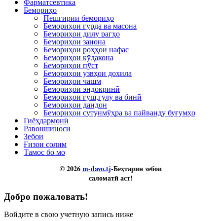
Фарматсевтика
Бемориҳо
Пешгирии бемориҳо
Бемориҳои гурда ва масона
Бемориҳои дилу рагҳо
Бемориҳои занона
Бемориҳои роҳҳои нафас
Бемориҳои кӯдакона
Бемориҳои пӯст
Бемориҳои узвҳои дохила
Бемориҳои чашм
Бемориҳои эндокринӣ
Бемориҳои гӯш,гулӯ ва бинӣ
Бемориҳои дандон
Бемориҳои сутунмӯҳра ва пайванду буғумҳо
Гиёҳдармонӣ
Равоншиносӣ
Зебоӣ
Ғизои солим
Тамос бо мо
© 2026
m-davo.tj
-Беҳтарин зебоӣ
саломатӣ аст!
Добро пожаловать!
Войдите в свою учетную запись ниже