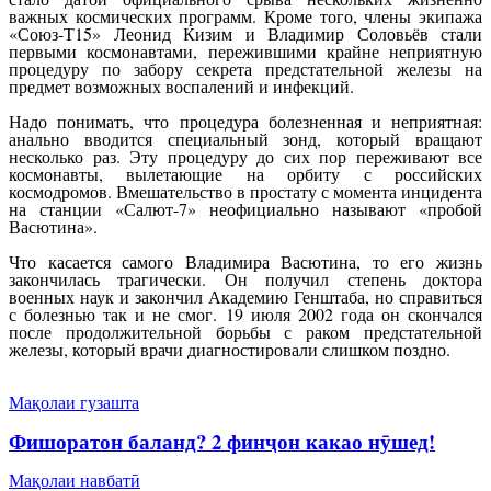
важных космических программ. Кроме того, члены экипажа
«Союз-Т15» Леонид Кизим и Владимир Соловьёв стали
первыми космонавтами, пережившими крайне неприятную
процедуру по забору секрета предстательной железы на
предмет возможных воспалений и инфекций.
Надо понимать, что процедура болезненная и неприятная:
анально вводится специальный зонд, который вращают
несколько раз. Эту процедуру до сих пор переживают все
космонавты, вылетающие на орбиту с российских
космодромов. Вмешательство в простату с момента инцидента
на станции «Салют-7» неофициально называют «пробой
Васютина».
Что касается самого Владимира Васютина, то его жизнь
закончилась трагически. Он получил степень доктора
военных наук и закончил Академию Генштаба, но справиться
с болезнью так и не смог. 19 июля 2002 года он скончался
после продолжительной борьбы с раком предстательной
железы, который врачи диагностировали слишком поздно.
Мақолаи гузашта
Фишоратон баланд? 2 финҷон какао нӯшед!
Мақолаи навбатӣ