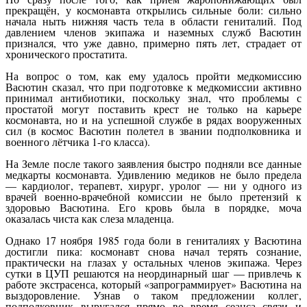
прекращён, у космонавта открылись сильные боли: сильно
начала ныть нижняя часть тела в области гениталий. Под
давлением членов экипажа и наземных служб Васютин
признался, что уже давно, примерно пять лет, страдает от
хронического простатита.
На вопрос о том, как ему удалось пройти медкомиссию
Васютин сказал, что при подготовке к медкомиссии активно
принимал антибиотики, поскольку знал, что проблемы с
простатой могут поставить крест не только на карьере
космонавта, но и на успешной службе в рядах вооруженных
сил (в космос Васютин полетел в звании подполковника и
военного лётчика 1-го класса).
На Земле после такого заявления быстро подняли все данные
медкарты космонавта. Удивлению медиков не было предела
— кардиолог, терапевт, хирург, уролог — ни у одного из
врачей военно-врачебной комиссии не было претензий к
здоровью Васютина. Его кровь была в порядке, моча
оказалась чиста как слеза младенца.
Однако 17 ноября 1985 года боли в гениталиях у Васютина
достигли пика: космонавт снова начал терять сознание,
практически на глазах у остальных членов экипажа. Через
сутки в ЦУП решаются на неординарный шаг — привлечь к
работе экстрасенса, который «запрограммирует» Васютина на
выздоровление. Узнав о таком предложении коллег,
подполковник выругался прямо во время сеанса связи и