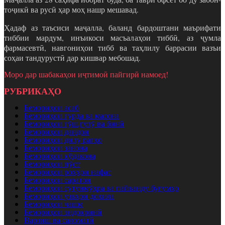
тоҷикӣ ва русӣ ҳар моҳ нашр мешавад.
Ҳадаф аз таъсиси маҷалла, баланд бардоштани маърифати
тиббии мардум, инъикоси масъалаҳои тиббӣ, аз ҷумла
фармасевтӣ, навгониҳои тибб ва таҳлилу баррасии вазъи
соҳаи тандурустӣ дар кишвар мебошад.
Моро дар шабакаҳои иҷтимоӣ пайгирӣ намоед!
РУБРИКАҲО
Бемориҳои асаб
Бемориҳои гурда ва масона
Бемориҳои гӯш,гулӯ ва бинӣ
Бемориҳои дандон
Бемориҳои дилу рагҳо
Бемориҳои занона
Бемориҳои кӯдакона
Бемориҳои пӯст
Бемориҳои роҳҳои нафас
Бемориҳои саратон
Бемориҳои сутунмӯҳра ва пайванду буғумҳо
Бемориҳои узвҳои дохила
Бемориҳои чашм
Бемориҳои эндокринӣ
Варзиш ва саломатӣ