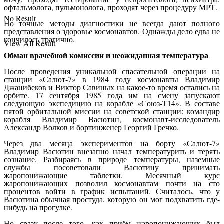
офтальмолога, пульмонолога, проходят через процедуру МРТ.
No Result
Но точные методы диагностики не всегда дают полного
представления о здоровье космонавтов. Однажды дело едва не
кончилось трагично.
View All Result
Обман врачебной комиссии и неожиданная температура
После проведения уникальной спасательной операции на
станции «Салют-7» в 1984 году космонавты Владимир
Джанибеков и Виктор Савиных на какое-то время остались на
орбите. 17 сентября 1985 года им на смену запускают
следующую экспедицию на корабле «Союз-Т14». В составе
пятой орбитальной миссии на советской станции: командир
корабля Владимир Васютин, космонавт-исследователь
Александр Волков и бортинженер Георгий Гречко.
Через два месяца экспериментов на борту «Салют-7»
Владимир Васютин внезапно начал температурить и терять
сознание. Разбираясь в природе температуры, наземные
службы посоветовали Васютину принимать
жаропонижающие таблетки. Месячный курс
жаропонижающих позволил космонавтам почти на сто
процентов войти в график испытаний. Считалось, что у
Васютина обычная простуда, которую он мог подхватить где-
нибудь на прогулке.
Но сразу после того, как приём жаропонижающих был