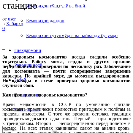
станцию
Бемориҳои гӯш,гулӯ ва бинӣ
от
user
Бемориҳои дандон
в
Хабарҳо
0
Бемориҳои сутунмӯҳра ва пайванду буғумҳо
Гиёҳдармонӣ
За здоровьем космонавтов всегда следили особенно
тщательно. Работу мозга, сердца и других органов
Равоншиносӣ
перед полётами проверяли по нескольку раз. Заболевание
для космонавта — почти стопроцентное завершение
карьеры. По крайней мере, до момента выздоровления.
Зебоӣ
Но однажды в схеме проверки здоровья космонавтов
случился сбой.
Как проверяют здоровье космонавтов?
Ғизои солим
Врачи медкомиссии в СССР по умолчанию считали
космонавта практически полностью пригодным к полётам за
Тамос бо мо
пределы атмосферы. С того же времени осталась традиция
проводить медосмотр в два этапа. Первый — при подготовке
к тренировкам. Второй — непосредственно перед полётом в
космос. На всех этапах кандидаты сдают на анализ кровь,
мочу, проходят тестирование у невропатолога, психиатра,