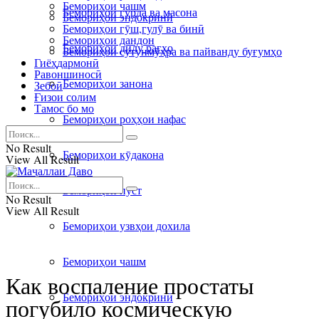
Бемориҳои чашм
Бемориҳои гурда ва масона
Бемориҳои эндокринӣ
Бемориҳои гӯш,гулӯ ва бинӣ
Бемориҳои дандон
Бемориҳои дилу рагҳо
Бемориҳои сутунмӯҳра ва пайванду буғумҳо
Гиёҳдармонӣ
Равоншиносӣ
Бемориҳои занона
Зебоӣ
Ғизои солим
Тамос бо мо
Бемориҳои роҳҳои нафас
No Result
Бемориҳои кӯдакона
View All Result
Бемориҳои пӯст
No Result
View All Result
Бемориҳои узвҳои дохила
Бемориҳои чашм
Как воспаление простаты
Бемориҳои эндокринӣ
погубило космическую