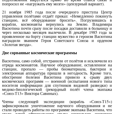
попросил не «нагружать ему мозги» (цензурный вариант).
21 ноября 1985 года после очередного приступа Центр
управления полётами отдаёт приказ: «Немедленно покинуть
станцию, всё оборудование бросить». Погрузившись в
корабли, космонавты вернулись на Землю. Владимира
Васютина почти сразу после посадки доставили в больницу и
через несколько месяцев вылечили. В декабре 1985 года за
проявленное на борту станции мужество и героизм Васютина
наградили званием Героя Советского Союза и орденом
«Золотая звезда».
Две сорванные космические программы
Васютина, само собой, отстранили от полётов и исключили из
отряда космонавтов. Научное оборудование, оставленное на
станции, пропало — пробы биоматериала, бактерии и
электронная аппаратура пришли в негодность. Кроме того,
обострение болезни Васютина привело к срыву двух
космических программ — военной (испытания нового типа
носителя информации для спутников видовой разведки) и
медико-биологической (рекордный полёт члена экипажа
«Союз-Т13» Виктора Савиных).
Члены следующей экспедиции (корабль «Союз-Т15»)
зафиксировали уничтожение научного оборудования и не
стали проводить работы по программе экипажа Васютина, что
стало датой официального срыва нескольких жизненно