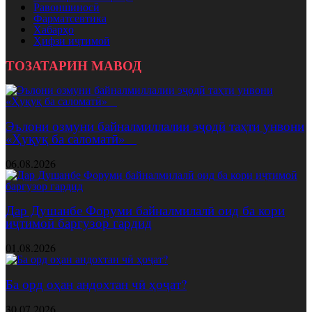
Равоншиносӣ
Фарматсевтика
Хабарҳо
Ҳифзи иҷтимоӣ
ТОЗАТАРИН МАВОД
Эълони озмуни байналмиллалии эҷодӣ таҳти унвони
«Ҳуқуқ ба саломатӣ»
06.08.2026
Дар Душанбе Форуми байналмилалӣ оид ба кори
иҷтимоӣ баргузор гардид
01.08.2026
Ба орд оҳан андохтан чӣ ҳоҷат?
30.07.2026