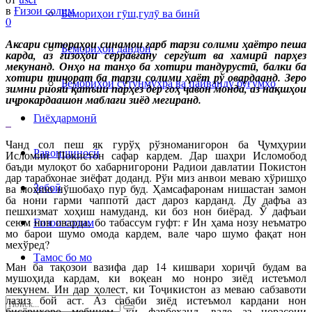
в
Ғизои солим
Бемориҳои гӯш,гулӯ ва бинӣ
0
Аксари ситораҳои синамои ғарб тарзи солими ҳаётро пеша
Бемориҳои дандон
карда, аз ғизоҳои серравғану сергўшт ва хамирӣ парҳез
мекунанд. Онҳо на танҳо ба хотири тандурустӣ, балки ба
хотири тиҷорат ба тарзи солими ҳаёт рў овардаанд. Зеро
Бемориҳои сутунмӯҳра ва пайванду буғумҳо
зимни риояи қатъии парҳез дер гоҳ ҷавон монда, аз нақшҳои
иҷрокардаашон маблағи зиёд мегиранд.
Гиёҳдармонӣ
Чанд сол пеш як гурўҳ рўзноманигорон ба Ҷумҳурии
Равоншиносӣ
Исломии Покистон сафар кардем. Дар шаҳри Исломобод
баъди мулоқот бо хабарнигорони Радиои давлатии Покистон
дар тарабхонае зиёфат доданд. Рўи миз анвои меваю хўришҳо
Зебоӣ
ва моҳию нўшобаҳо пур буд. Ҳамсафаронам нишастан замон
ба нони гарми чаппотӣ даст дароз карданд. Ду дафъа аз
пешхизмат хоҳиш намуданд, ки боз нон биёрад. Ў дафъаи
сеюм нон оварда, бо табассум гуфт: ғ Ин ҳама нозу неъматро
Ғизои солим
мо барои шумо омода кардем, вале чаро шумо фақат нон
мехўред?
Тамос бо мо
Ман ба тақозои вазифа дар 14 кишвари хориҷӣ будам ва
мушоҳида кардам, ки воқеан мо нонро зиёд истеъмол
мекунем. Ин дар ҳолест, ки Тоҷикистон аз меваю сабзавоти
лазиз бой аст. Аз сабаби зиёд истеъмол кардани нон
бисёриҳоро мебинем, ки фарбеҳанд, вале аз норасоии