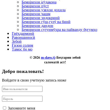
Бемориҳои кӯдакона
Бемориҳои пӯст
Бемориҳои узвҳои дохила
Бемориҳои чашм
Бемориҳои эндокринӣ
Бемориҳои гӯш,гулӯ ва бинӣ
Бемориҳои дандон
Бемориҳои сутунмӯҳра ва пайванду буғумҳо
Гиёҳдармонӣ
Равоншиносӣ
Зебоӣ
Ғизои солим
Тамос бо мо
© 2026
m-davo.tj
-Беҳтарин зебоӣ
саломатӣ аст!
Добро пожаловать!
Войдите в свою учетную запись ниже
Запомните меня