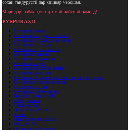
соҳаи тандурустӣ дар кишвар мебошад.
Моро дар шабакаҳои иҷтимоӣ пайгирӣ намоед!
РУБРИКАҲО
Бемориҳои асаб
Бемориҳои гурда ва масона
Бемориҳои гӯш,гулӯ ва бинӣ
Бемориҳои дандон
Бемориҳои дилу рагҳо
Бемориҳои занона
Бемориҳои кӯдакона
Бемориҳои пӯст
Бемориҳои роҳҳои нафас
Бемориҳои саратон
Бемориҳои сутунмӯҳра ва пайванду буғумҳо
Бемориҳои узвҳои дохила
Бемориҳои чашм
Бемориҳои эндокринӣ
Варзиш ва саломатӣ
Гиёҳдармонӣ
Ғизои солим
Донистан хуб аст
Зебоӣ
Маслиҳатхонаи даво
Модару кӯдак
Пешгирии бемориҳо