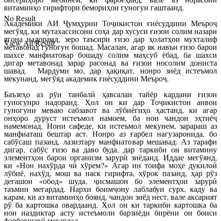
витаминҳо гирифтори бемориҳои гуногун гаштаанд.
No Result
Академики АИ Ҷумҳурии Тоҷикистон ғиёсуддини Меъроҷ
мегўяд, ки мутахассисони соҳа дар хусуси ғизои солим назари
ягона надоранд, зеро таъсири ғизо дар ҳолатҳои мухталиф
View All Result
метавонад гуногун бошад. Масалан, агар як навъи ғизо барои
шахсе манфиатовар бошаду солим маҳсуб ёбад, ба шахси
дигар метавонад зарар расонад ва ғизои носолим дониста
шавад. Мардуми мо, дар ҳақиқат, нонро зиёд истеъмол
мекунанд, мегўяд академик ғиёсуддини Меъроҷ.
Баъзеҳо аз рўи танбалӣ ҳавсалаи тайёр кардани ғизои
гуногунро надоранд. Ҳол он ки дар Тоҷикистон анвои
гуногуни меваю сабзавот ва лўбиёгиҳо ҳастанд, ки агар
онҳоро дуруст истеъмол намоем, ба нон чандон эҳтиёҷ
намемонад. Нони сафеде, ки истеъмол мекунем, зарараш аз
манфиаташ бештар аст. Нонро аз ғарбел нагузаронида, бо
сабўсаш пазанд, лазизтару манфиатовар мешавад. Аз тарафи
дигар, сабўс ғизо ва даво буда, дар таркиби он витамину
элементҳои барои организм зарурӣ зиёданд. Иддае мегўянд,
ки «Нон нахўрда чӣ хўрем?» Агар ин тоифа моҳе дукилоӣ
лўбиё, нахўд, мош ва наск гирифта, хўрок пазанд, ҳар рўз
дегашон «обод» шуда, ҷисмашон бо элементҳои зарурӣ
таъмин мегардад. Нархи боимҷону лаблабуи сурх, каду ва
карам, ки аз витаминҳо боянд, чандон зиёд нест, вале аксарият
рў ба картошка овардаанд. Ҳол он ки таркиби картошка ба
нон наздиктар асту истеъмоли барзиёди бирёни он боиси
фарбеҳшавӣ мегардад.