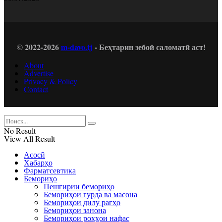
© 2022-2026
m-davo.tj
- Беҳтарин зебоӣ саломатӣ аст!
About
Advertise
Privacy & Policy
Contact
No Result
View All Result
Асосӣ
Хабарҳо
Фарматсевтика
Бемориҳо
Пешгирии бемориҳо
Бемориҳои гурда ва масона
Бемориҳои дилу рагҳо
Бемориҳои занона
Бемориҳои роҳҳои нафас