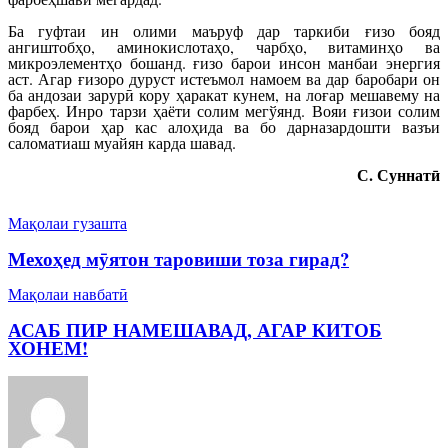
Ба гуфтаи ин олими маъруф дар таркиби ғизо бояд
ангиштобҳо, аминокислотаҳо, чарбҳо, витаминҳо ва
микроэлементҳо бошанд. ғизо барои инсон манбаи энергия
аст. Агар ғизоро дуруст истеъмол намоем ва дар баробари он
ба андозаи зарурӣ кору ҳаракат кунем, на лоғар мешавему на
фарбеҳ. Инро тарзи ҳаёти солим мегўянд. Вояи ғизои солим
бояд барои ҳар кас алоҳида ва бо дарназардошти вазъи
саломатиаш муайян карда шавад.
С. Суннатӣ
Мақолаи гузашта
Мехоҳед мӯятон таровиши тоза гирад?
Мақолаи навбатӣ
АСАБ ПИР НАМЕШАВАД, АГАР КИТОБ
ХОНЕМ!