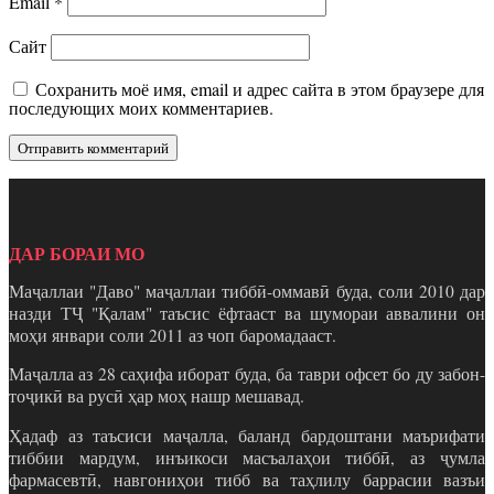
Email
*
Сайт
Сохранить моё имя, email и адрес сайта в этом браузере для
последующих моих комментариев.
ДАР БОРАИ МО
Маҷаллаи "Даво" маҷаллаи тиббӣ-оммавӣ буда, соли 2010 дар
назди ТҶ "Қалам" таъсис ёфтааст ва шумораи аввалини он
моҳи январи соли 2011 аз чоп баромадааст.
Маҷалла аз 28 саҳифа иборат буда, ба таври офсет бо ду забон-
тоҷикӣ ва русӣ ҳар моҳ нашр мешавад.
Ҳадаф аз таъсиси маҷалла, баланд бардоштани маърифати
тиббии мардум, инъикоси масъалаҳои тиббӣ, аз ҷумла
фармасевтӣ, навгониҳои тибб ва таҳлилу баррасии вазъи