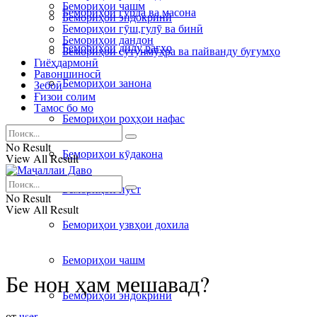
Бемориҳои чашм
Бемориҳои гурда ва масона
Бемориҳои эндокринӣ
Бемориҳои гӯш,гулӯ ва бинӣ
Бемориҳои дандон
Бемориҳои дилу рагҳо
Бемориҳои сутунмӯҳра ва пайванду буғумҳо
Гиёҳдармонӣ
Равоншиносӣ
Бемориҳои занона
Зебоӣ
Ғизои солим
Тамос бо мо
Бемориҳои роҳҳои нафас
No Result
Бемориҳои кӯдакона
View All Result
Бемориҳои пӯст
No Result
View All Result
Бемориҳои узвҳои дохила
Бемориҳои чашм
Бе нон ҳам мешавад?
Бемориҳои эндокринӣ
от
user